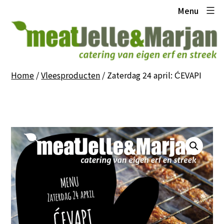
Ga
Meat
Menu
naar
Jelle
de
en
inhoud
Marjan
Home
/
Vleesproducten
/ Zaterdag 24 april: ĆEVAPI