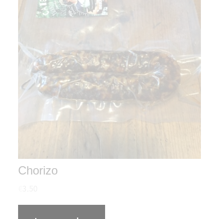
Chorizo
€
3.50