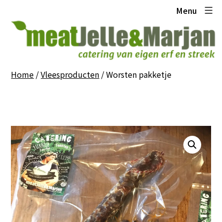
Ga
Meat
Menu
naar
Jelle
de
en
inhoud
Marjan
Home
/
Vleesproducten
/ Worsten pakketje