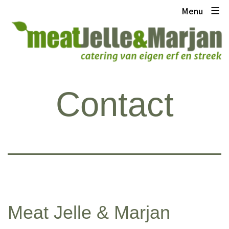
Ga
Meat
Menu
naar
Jelle
de
en
inhoud
Marjan
Contact
Meat Jelle & Marjan