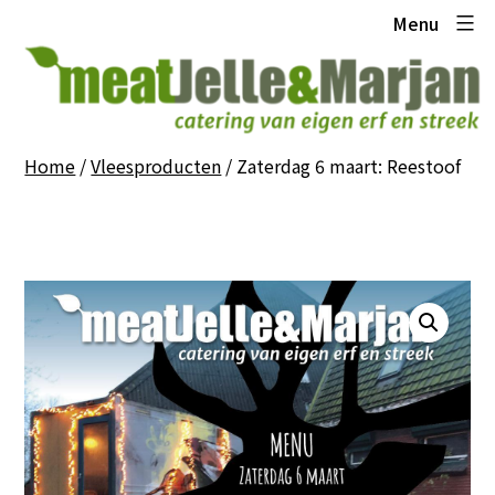
Ga
Meat
Menu
naar
Jelle
de
en
inhoud
Marjan
Home
/
Vleesproducten
/ Zaterdag 6 maart: Reestoof