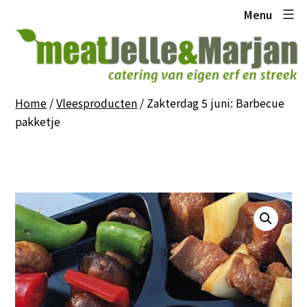
Ga
Meat
Menu
naar
Jelle
de
en
inhoud
Marjan
Home
/
Vleesproducten
/ Zakterdag 5 juni: Barbecue
pakketje