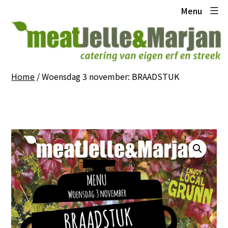
Ga
Meat
Menu
naar
Jelle
de
en
inhoud
Marjan
Home
/ Woensdag 3 november: BRAADSTUK