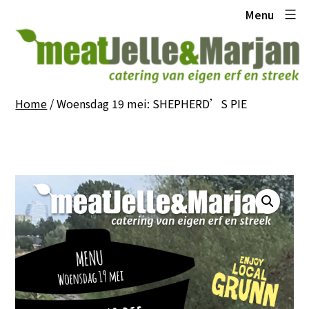
Ga
Meat
Menu
naar
Jelle
de
en
inhoud
Marjan
Home
/ Woensdag 19 mei: SHEPHERD’S PIE