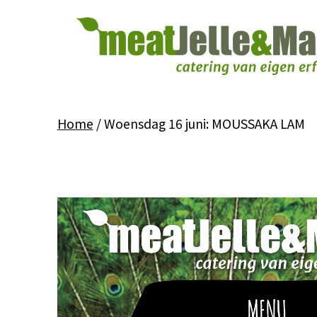
Ga
naar
de
inhoud
Meat
Jelle
Home
/ Woensdag 16 juni: MOUSSAKA LAM
en
Marjan