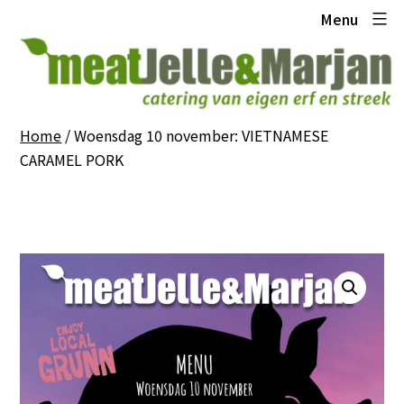
Ga
Meat
Menu
naar
Jelle
de
en
inhoud
Marjan
Home
/ Woensdag 10 november: VIETNAMESE
CARAMEL PORK